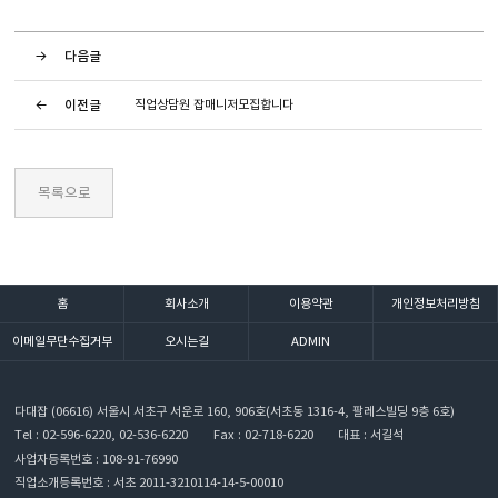
다음글
이전글
직업상담원 잡매니저모집합니다
홈
회사소개
이용약관
개인정보처리방침
이메일무단수집거부
오시는길
ADMIN
다대잡
(06616) 서울시 서초구 서운로 160, 906호(서초동 1316-4, 팔레스빌딩 9층 6호)
Tel : 02-596-6220, 02-536-6220
Fax : 02-718-6220
대표 : 서길석
사업자등록번호 : 108-91-76990
직업소개등록번호 : 서초 2011-3210114-14-5-00010