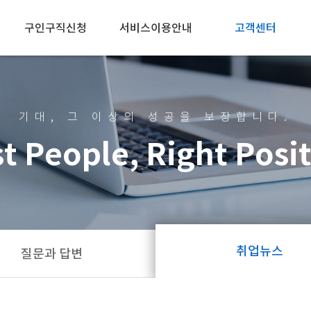
구인구직신청
서비스이용안내
고객센터
개인회원
개인회원
공지사항
기업회원
기업회원
질문과 답변
기대, 그 이상의 성공을 보장합니다.
취업뉴스
t People, Right Posi
관리자에게
취업뉴스
질문과 답변